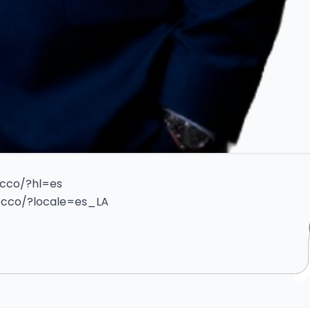
ecco/?hl=es
ecco/?locale=es_LA