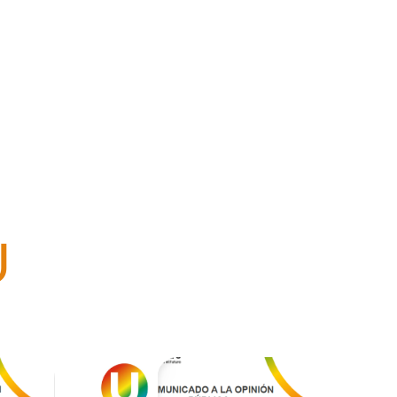
U
SABER MÁS ↗