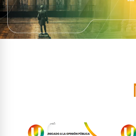
Partido
de la U
SABER MÁS ↗
SA