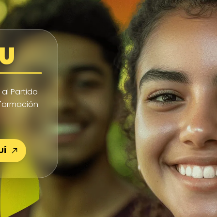
 U
al Partido
sformación
UÍ