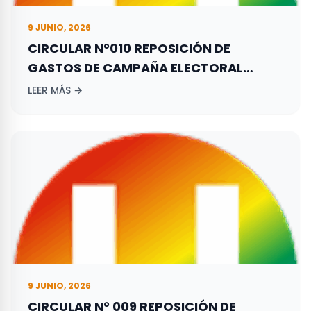
9 JUNIO, 2026
CIRCULAR N°010 REPOSICIÓN DE
GASTOS DE CAMPAÑA ELECTORAL
ADELANTADA POR LOS ASPIRANTES A
LEER MÁS →
ELECCIONES TERRITORIALES REALIZADAS
EL 29 DE OCTUBRE DE 2023.
9 JUNIO, 2026
CIRCULAR N° 009 REPOSICIÓN DE