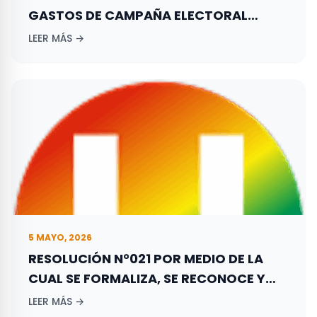
GASTOS DE CAMPAÑA ELECTORAL
ADELANTADA POR LOS ASPIRANTES A
LEER MÁS →
ELECCIONES TERRITORIALES REALIZADAS
EL 27 DE OCTUBRE DE 2019.
5 MAYO, 2026
RESOLUCIÓN N°021 POR MEDIO DE LA
CUAL SE FORMALIZA, SE RECONOCE Y
REGISTRA LA CONFORMACIÓN DEL
LEER MÁS →