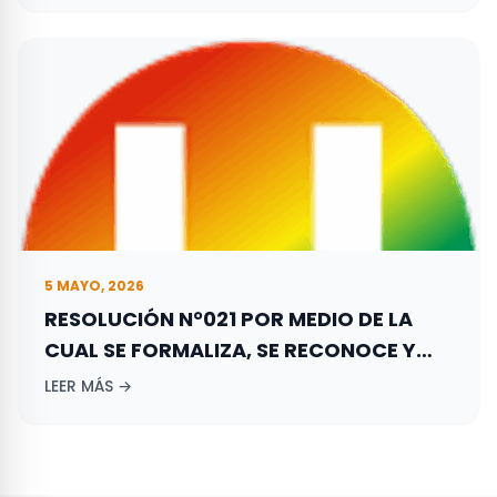
EL 27 DE OCTUBRE DE 2019.
5 MAYO, 2026
RESOLUCIÓN N°021 POR MEDIO DE LA
CUAL SE FORMALIZA, SE RECONOCE Y
REGISTRA LA CONFORMACIÓN DEL
LEER MÁS →
DIRECTORIO DEPARTAMENTAL DE LA
GAUJIRA DEL PARTIDO DE LA UNIÓN POR
LA GENTE – PARTIDO LA “U”.