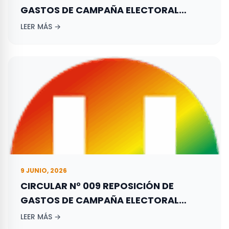
GASTOS DE CAMPAÑA ELECTORAL
ADELANTADA POR LOS ASPIRANTES A
LEER MÁS →
ELECCIONES TERRITORIALES REALIZADAS
EL 29 DE OCTUBRE DE 2023.
9 JUNIO, 2026
CIRCULAR N° 009 REPOSICIÓN DE
GASTOS DE CAMPAÑA ELECTORAL
ADELANTADA POR LOS ASPIRANTES A
LEER MÁS →
ELECCIONES TERRITORIALES REALIZADAS