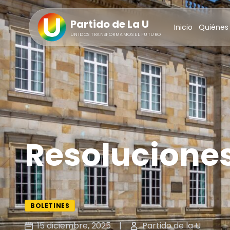
Partido de La U
Inicio
Quiénes
UNIDOS TRANSFORMAMOS EL FUTURO
Resolucione
BOLETINES
15 diciembre, 2025
|
Partido de la U