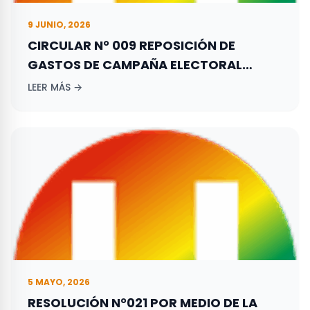
9 JUNIO, 2026
CIRCULAR N° 009 REPOSICIÓN DE
GASTOS DE CAMPAÑA ELECTORAL
ADELANTADA POR LOS ASPIRANTES A
LEER MÁS →
ELECCIONES TERRITORIALES REALIZADAS
EL 27 DE OCTUBRE DE 2019.
5 MAYO, 2026
RESOLUCIÓN N°021 POR MEDIO DE LA