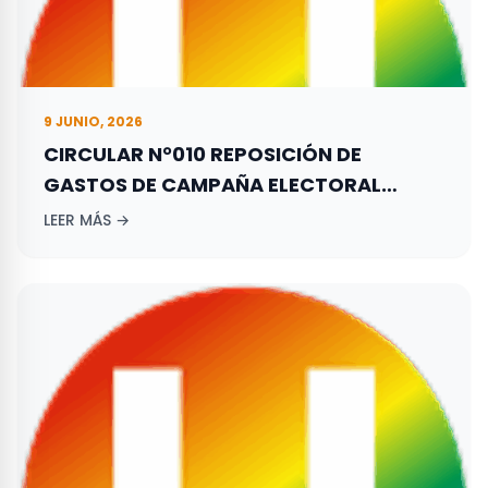
9 JUNIO, 2026
CIRCULAR N°010 REPOSICIÓN DE
GASTOS DE CAMPAÑA ELECTORAL
ADELANTADA POR LOS ASPIRANTES A
LEER MÁS →
ELECCIONES TERRITORIALES REALIZADAS
EL 29 DE OCTUBRE DE 2023.