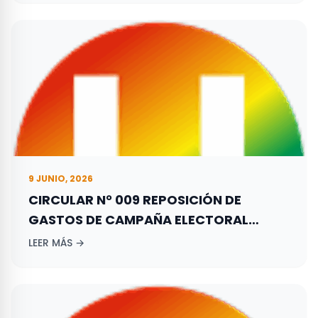
EL 29 DE OCTUBRE DE 2023.
9 JUNIO, 2026
CIRCULAR N° 009 REPOSICIÓN DE
GASTOS DE CAMPAÑA ELECTORAL
ADELANTADA POR LOS ASPIRANTES A
LEER MÁS →
ELECCIONES TERRITORIALES REALIZADAS
EL 27 DE OCTUBRE DE 2019.