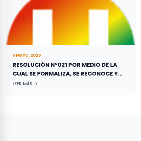
5 MAYO, 2026
RESOLUCIÓN N°021 POR MEDIO DE LA
CUAL SE FORMALIZA, SE RECONOCE Y
REGISTRA LA CONFORMACIÓN DEL
LEER MÁS →
DIRECTORIO DEPARTAMENTAL DE LA
GAUJIRA DEL PARTIDO DE LA UNIÓN POR
LA GENTE – PARTIDO LA “U”.