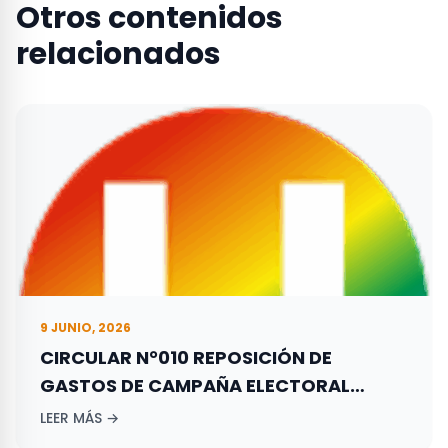
Otros contenidos
relacionados
9 JUNIO, 2026
CIRCULAR N°010 REPOSICIÓN DE
GASTOS DE CAMPAÑA ELECTORAL
ADELANTADA POR LOS ASPIRANTES A
LEER MÁS →
ELECCIONES TERRITORIALES REALIZADAS