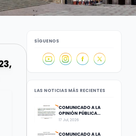
SÍGUENOS
23,
LAS NOTICIAS MÁS RECIENTES
COMUNICADO A LA
OPINIÓN PÚBLICA
Bogotá, julio 17 de 2026
17 Jul, 2026
COMUNICADO A LA