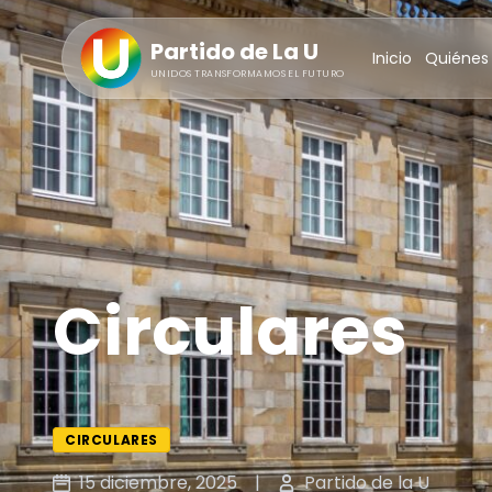
Partido de La U
Inicio
Quiénes
UNIDOS TRANSFORMAMOS EL FUTURO
Circulares
CIRCULARES
15 diciembre, 2025
|
Partido de la U