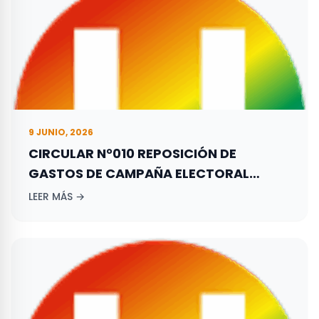
9 JUNIO, 2026
CIRCULAR N°010 REPOSICIÓN DE
GASTOS DE CAMPAÑA ELECTORAL
ADELANTADA POR LOS ASPIRANTES A
LEER MÁS →
ELECCIONES TERRITORIALES REALIZADAS
EL 29 DE OCTUBRE DE 2023.