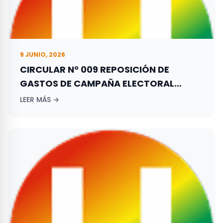
9 JUNIO, 2026
CIRCULAR N° 009 REPOSICIÓN DE
GASTOS DE CAMPAÑA ELECTORAL
ADELANTADA POR LOS ASPIRANTES A
LEER MÁS →
ELECCIONES TERRITORIALES REALIZADAS
EL 27 DE OCTUBRE DE 2019.