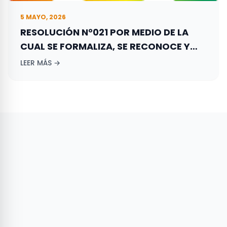
5 MAYO, 2026
RESOLUCIÓN N°021 POR MEDIO DE LA
CUAL SE FORMALIZA, SE RECONOCE Y
REGISTRA LA CONFORMACIÓN DEL
LEER MÁS →
DIRECTORIO DEPARTAMENTAL DE LA
GAUJIRA DEL PARTIDO DE LA UNIÓN POR
LA GENTE – PARTIDO LA “U”.