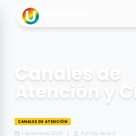
Partido de La U
Inicio
Quiénes
UNIDOS TRANSFORMAMOS EL FUTURO
Canales de
Atención y C
CANALES DE ATENCIÓN
1 diciembre, 2025
|
Partido de la U