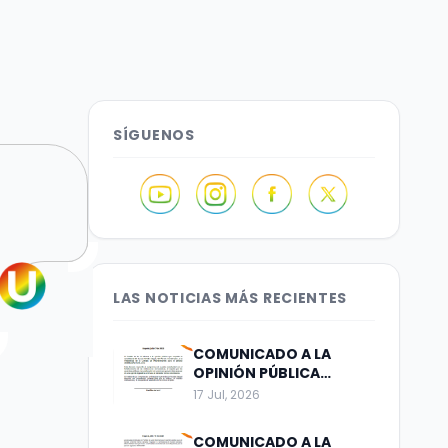
SÍGUENOS
LAS NOTICIAS MÁS RECIENTES
COMUNICADO A LA
OPINIÓN PÚBLICA
Bogotá, julio 17 de 2026
17 Jul, 2026
COMUNICADO A LA