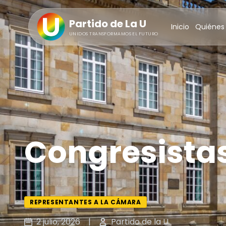
Partido de La U
Inicio
Quiénes
UNIDOS TRANSFORMAMOS EL FUTURO
Congresista
REPRESENTANTES A LA CÁMARA
2 julio, 2026
|
Partido de la U