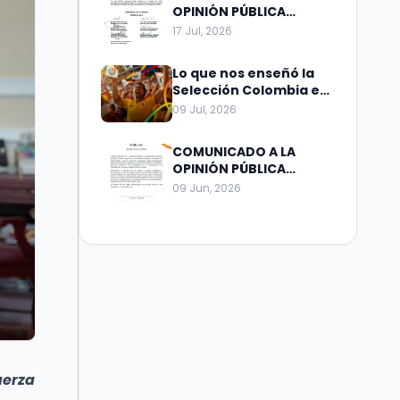
OPINIÓN PÚBLICA
Bogotá, julio 15 de 2026
17 Jul, 2026
Lo que nos enseñó la
Selección Colombia en
el Mundial
09 Jul, 2026
COMUNICADO A LA
OPINIÓN PÚBLICA
Bogotá, junio 01 de
09 Jun, 2026
2026 – 2
uerza