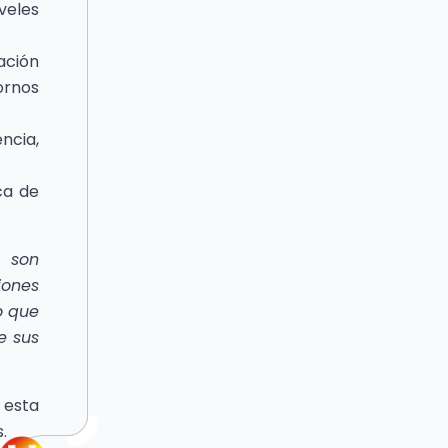
veles
ación
ornos
ncia,
ca de
s son
iones
o que
e sus
 esta
.