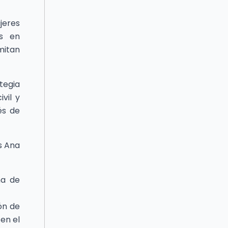
jeres
es en
mitan
tegia
vil y
és de
s Ana
ma de
ón de
 en el