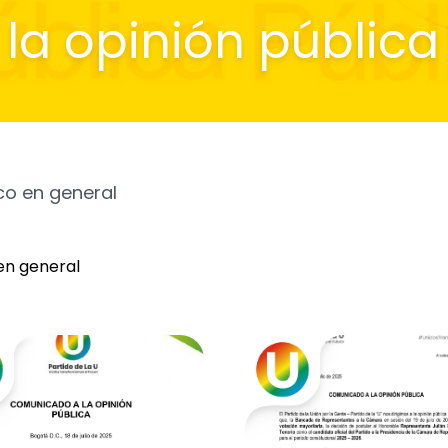
a opinión pública
co en general
en general
BER MÁS ↗
SABER MÁS ↗