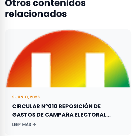
Otros contenidos
relacionados
9 JUNIO, 2026
CIRCULAR N°010 REPOSICIÓN DE
GASTOS DE CAMPAÑA ELECTORAL
ADELANTADA POR LOS ASPIRANTES A
LEER MÁS →
ELECCIONES TERRITORIALES REALIZADAS