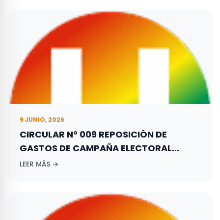
EL 29 DE OCTUBRE DE 2023.
9 JUNIO, 2026
CIRCULAR N° 009 REPOSICIÓN DE
GASTOS DE CAMPAÑA ELECTORAL
ADELANTADA POR LOS ASPIRANTES A
LEER MÁS →
ELECCIONES TERRITORIALES REALIZADAS
EL 27 DE OCTUBRE DE 2019.