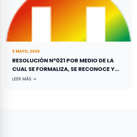
5 MAYO, 2026
RESOLUCIÓN N°021 POR MEDIO DE LA
CUAL SE FORMALIZA, SE RECONOCE Y
REGISTRA LA CONFORMACIÓN DEL
LEER MÁS →
DIRECTORIO DEPARTAMENTAL DE LA
GAUJIRA DEL PARTIDO DE LA UNIÓN POR
LA GENTE – PARTIDO LA “U”.