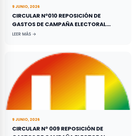
9 JUNIO, 2026
CIRCULAR N°010 REPOSICIÓN DE
GASTOS DE CAMPAÑA ELECTORAL
ADELANTADA POR LOS ASPIRANTES A
LEER MÁS →
ELECCIONES TERRITORIALES REALIZADAS
EL 29 DE OCTUBRE DE 2023.
9 JUNIO, 2026
CIRCULAR N° 009 REPOSICIÓN DE