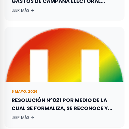
GASTOS DE CAMPAÑA ELECTORAL
ADELANTADA POR LOS ASPIRANTES A
LEER MÁS →
ELECCIONES TERRITORIALES REALIZADAS
EL 27 DE OCTUBRE DE 2019.
5 MAYO, 2026
RESOLUCIÓN N°021 POR MEDIO DE LA
CUAL SE FORMALIZA, SE RECONOCE Y
REGISTRA LA CONFORMACIÓN DEL
LEER MÁS →
DIRECTORIO DEPARTAMENTAL DE LA