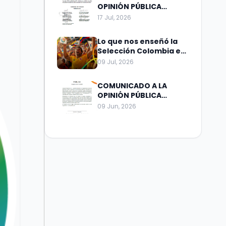
OPINIÓN PÚBLICA
Bogotá, julio 15 de 2026
17 Jul, 2026
Lo que nos enseñó la
Selección Colombia en
el Mundial
09 Jul, 2026
COMUNICADO A LA
OPINIÓN PÚBLICA
Bogotá, junio 01 de
09 Jun, 2026
2026 – 2