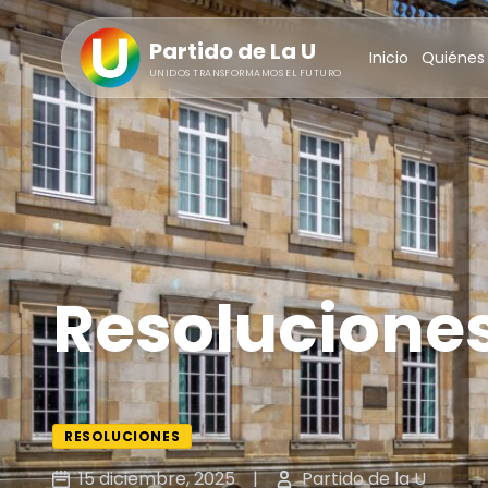
Partido de La U
Inicio
Quiénes
UNIDOS TRANSFORMAMOS EL FUTURO
Resolucione
RESOLUCIONES
15 diciembre, 2025
|
Partido de la U