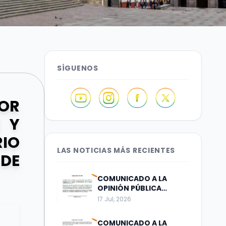
SÍGUENOS
POR
E Y
IO
LAS NOTICIAS MÁS RECIENTES
 DE
COMUNICADO A LA
OPINIÓN PÚBLICA
Bogotá, julio 17 de 2026
17 Jul, 2026
COMUNICADO A LA