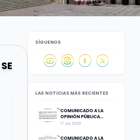
SÍGUENOS
 SE
LAS NOTICIAS MÁS RECIENTES
COMUNICADO A LA
OPINIÓN PÚBLICA
Bogotá, julio 17 de 2026
17 Jul, 2026
COMUNICADO A LA