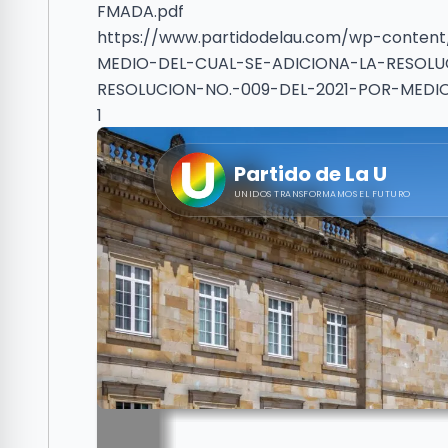
FMADA.pdf
https://www.partidodelau.com/wp-conten
MEDIO-DEL-CUAL-SE-ADICIONA-LA-RESOLU
RESOLUCION-NO.-009-DEL-2021-POR-MEDI
1
resolucion-no-009-del-2021-por-medio-de
inherit
2025-11-27 16:03:40
2025-12-15 20:29:11
application/pdf
application
pdf