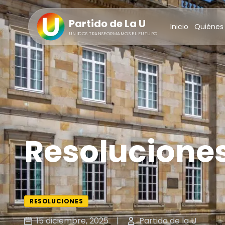
Partido de La U
Inicio
Quiénes
UNIDOS TRANSFORMAMOS EL FUTURO
Resolucione
RESOLUCIONES
15 diciembre, 2025
|
Partido de la U