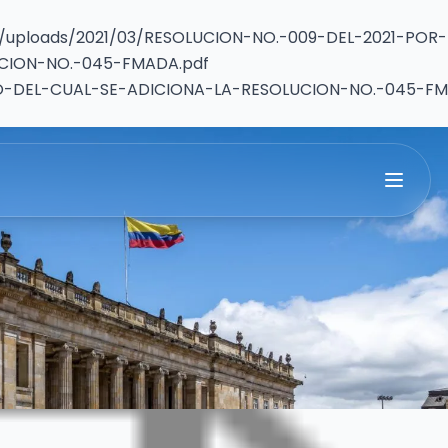
t/uploads/2021/03/RESOLUCION-NO.-009-DEL-2021-POR-
CION-NO.-045-FMADA.pdf
O-DEL-CUAL-SE-ADICIONA-LA-RESOLUCION-NO.-045-F
l-cual-se-adiciona-la-resolucion-no-045-fmada