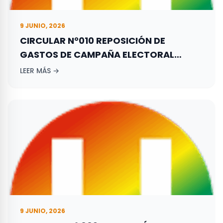
9 JUNIO, 2026
CIRCULAR N°010 REPOSICIÓN DE
GASTOS DE CAMPAÑA ELECTORAL
ADELANTADA POR LOS ASPIRANTES A
LEER MÁS →
ELECCIONES TERRITORIALES REALIZADAS
EL 29 DE OCTUBRE DE 2023.
9 JUNIO, 2026