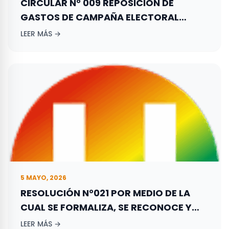
CIRCULAR N° 009 REPOSICIÓN DE
GASTOS DE CAMPAÑA ELECTORAL
ADELANTADA POR LOS ASPIRANTES A
LEER MÁS →
ELECCIONES TERRITORIALES REALIZADAS
EL 27 DE OCTUBRE DE 2019.
5 MAYO, 2026
RESOLUCIÓN N°021 POR MEDIO DE LA
CUAL SE FORMALIZA, SE RECONOCE Y
REGISTRA LA CONFORMACIÓN DEL
LEER MÁS →