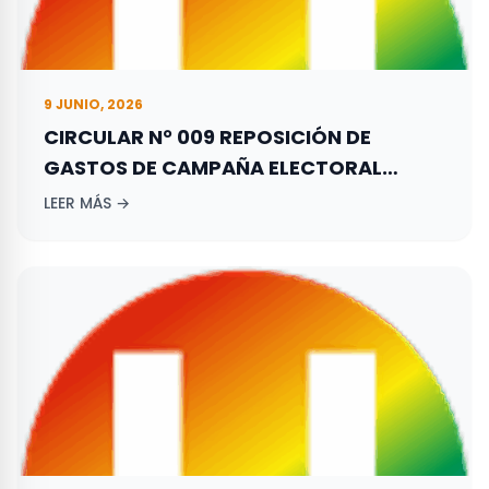
9 JUNIO, 2026
CIRCULAR N° 009 REPOSICIÓN DE
GASTOS DE CAMPAÑA ELECTORAL
ADELANTADA POR LOS ASPIRANTES A
LEER MÁS →
ELECCIONES TERRITORIALES REALIZADAS
EL 27 DE OCTUBRE DE 2019.