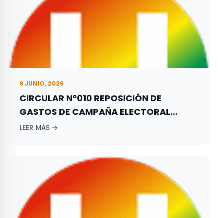
9 JUNIO, 2026
CIRCULAR N°010 REPOSICIÓN DE
GASTOS DE CAMPAÑA ELECTORAL
ADELANTADA POR LOS ASPIRANTES A
LEER MÁS →
ELECCIONES TERRITORIALES REALIZADAS
EL 29 DE OCTUBRE DE 2023.