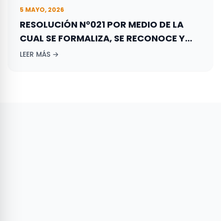
5 MAYO, 2026
RESOLUCIÓN N°021 POR MEDIO DE LA
CUAL SE FORMALIZA, SE RECONOCE Y
REGISTRA LA CONFORMACIÓN DEL
LEER MÁS →
DIRECTORIO DEPARTAMENTAL DE LA
GAUJIRA DEL PARTIDO DE LA UNIÓN POR
LA GENTE – PARTIDO LA “U”.