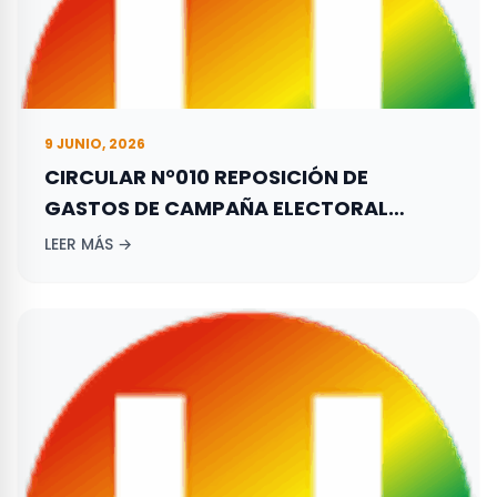
9 JUNIO, 2026
CIRCULAR N°010 REPOSICIÓN DE
GASTOS DE CAMPAÑA ELECTORAL
ADELANTADA POR LOS ASPIRANTES A
LEER MÁS →
ELECCIONES TERRITORIALES REALIZADAS
EL 29 DE OCTUBRE DE 2023.