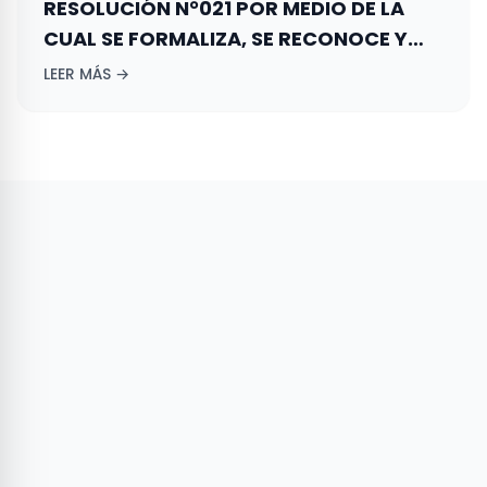
RESOLUCIÓN N°021 POR MEDIO DE LA
CUAL SE FORMALIZA, SE RECONOCE Y
REGISTRA LA CONFORMACIÓN DEL
LEER MÁS →
DIRECTORIO DEPARTAMENTAL DE LA
GAUJIRA DEL PARTIDO DE LA UNIÓN POR
LA GENTE – PARTIDO LA “U”.