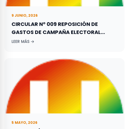
9 JUNIO, 2026
CIRCULAR N° 009 REPOSICIÓN DE
GASTOS DE CAMPAÑA ELECTORAL
ADELANTADA POR LOS ASPIRANTES A
LEER MÁS →
ELECCIONES TERRITORIALES REALIZADAS
EL 27 DE OCTUBRE DE 2019.
5 MAYO, 2026