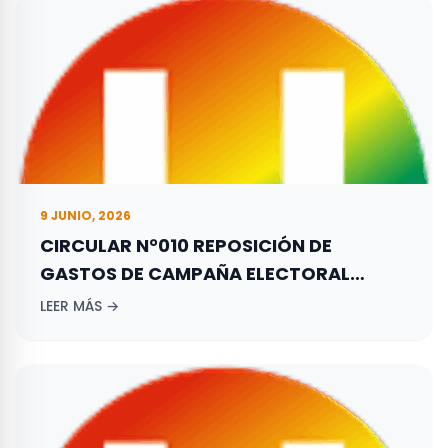
9 JUNIO, 2026
CIRCULAR N°010 REPOSICIÓN DE
GASTOS DE CAMPAÑA ELECTORAL
ADELANTADA POR LOS ASPIRANTES A
LEER MÁS →
ELECCIONES TERRITORIALES REALIZADAS
EL 29 DE OCTUBRE DE 2023.