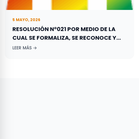
5 MAYO, 2026
RESOLUCIÓN N°021 POR MEDIO DE LA
CUAL SE FORMALIZA, SE RECONOCE Y
REGISTRA LA CONFORMACIÓN DEL
LEER MÁS →
DIRECTORIO DEPARTAMENTAL DE LA
GAUJIRA DEL PARTIDO DE LA UNIÓN POR
LA GENTE – PARTIDO LA “U”.