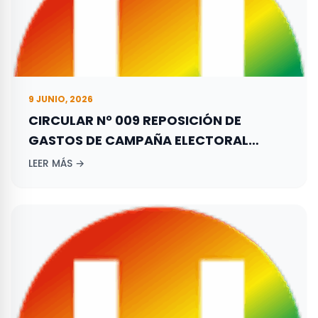
9 JUNIO, 2026
CIRCULAR N° 009 REPOSICIÓN DE
GASTOS DE CAMPAÑA ELECTORAL
ADELANTADA POR LOS ASPIRANTES A
LEER MÁS →
ELECCIONES TERRITORIALES REALIZADAS
EL 27 DE OCTUBRE DE 2019.