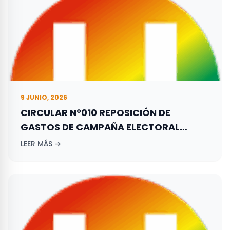
9 JUNIO, 2026
CIRCULAR N°010 REPOSICIÓN DE
GASTOS DE CAMPAÑA ELECTORAL
ADELANTADA POR LOS ASPIRANTES A
LEER MÁS →
ELECCIONES TERRITORIALES REALIZADAS
EL 29 DE OCTUBRE DE 2023.