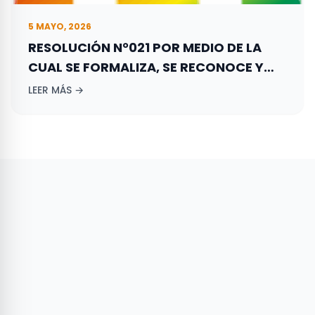
5 MAYO, 2026
RESOLUCIÓN N°021 POR MEDIO DE LA
CUAL SE FORMALIZA, SE RECONOCE Y
REGISTRA LA CONFORMACIÓN DEL
LEER MÁS →
DIRECTORIO DEPARTAMENTAL DE LA
GAUJIRA DEL PARTIDO DE LA UNIÓN POR
LA GENTE – PARTIDO LA “U”.