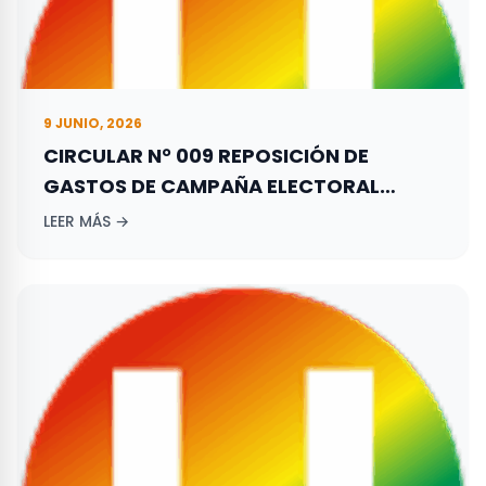
9 JUNIO, 2026
CIRCULAR N° 009 REPOSICIÓN DE
GASTOS DE CAMPAÑA ELECTORAL
ADELANTADA POR LOS ASPIRANTES A
LEER MÁS →
ELECCIONES TERRITORIALES REALIZADAS
EL 27 DE OCTUBRE DE 2019.