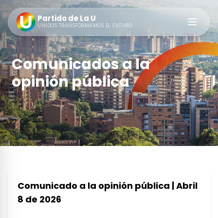
Partido de La U
Abrir m
UNIDOS TRANSFORMAMOS EL FUTURO
Comunicados a la
opinión pública
Comunicado a la opinión pública | Abril
8 de 2026